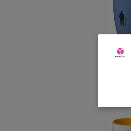
Taza de c
"Medellin"
desde
2,32 