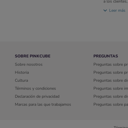
a los clientes
con su logoti
Leer más
del público. 
permite crear
de ayudarte c
Impresión de 
Pinkcube es e
Para un diseñ
SOBRE PINKCUBE
PREGUNTAS
Sobre nosotros
Preguntas sobre p
Historia
Preguntas sobre p
Cultura
Preguntas sobre dis
Términos y condiciones
Preguntas sobre im
Declaración de privacidad
Preguntas sobre d
Marcas para las que trabajamos
Preguntas sobre pa
Término