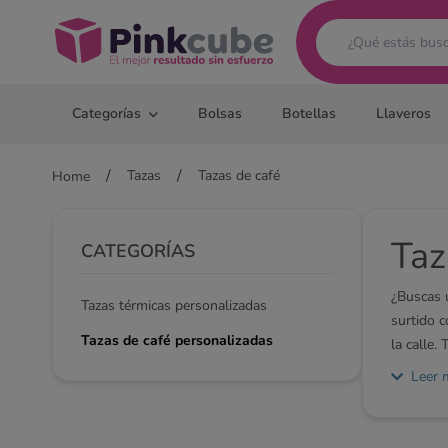
Pinkcube
Categorías
Bolsas
Botellas
Llaveros
/
/
Tazas
Tazas de café
Home
Taz
CATEGORÍAS
¿Buscas 
Tazas térmicas personalizadas
surtido c
Tazas de café personalizadas
la calle.
rápidame
Leer 
producto