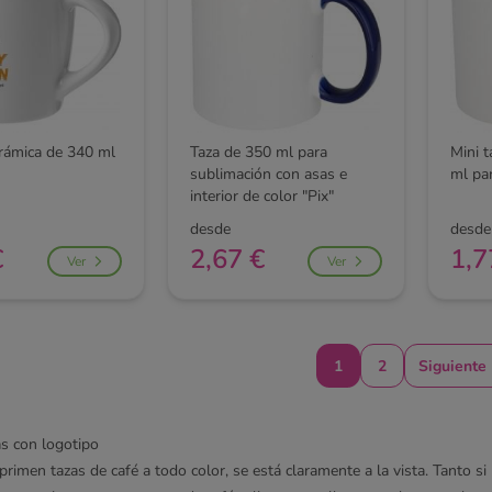
erámica de 340 ml
Taza de 350 ml para
Mini 
sublimación con asas e
ml par
interior de color "Pix"
desde
desde
€
2,67 €
1,7
Ver
Ver
1
2
Siguiente
s con logotipo
imen tazas de café a todo color, se está claramente a la vista. Tanto si 