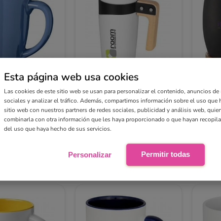
Esta página web usa cookies
erámica de 350 ml
Taza de cerámica con asa de
Taza 
madera de 475 ml “Grotto”
con b
Las cookies de este sitio web se usan para personalizar el contenido, anuncios de
"Hear
sociales y analizar el tráfico. Además, compartimos información sobre el uso que 
sitio web con nuestros partners de redes sociales, publicidad y análisis web, qui
desde
desde
combinarla con otra información que les haya proporcionado o que hayan recopilad
€
15,23 €
10,
Ver
Ver
del uso que haya hecho de sus servicios.
Permitir todas
Personalizar
Compra online sencilla
Diseño digital gratuito
En