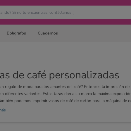
Bolígrafos
Cuadernos
as de café personalizadas
un regalo de moda para los amantes del café? Entonces la impresión de 
on diferentes variantes. Estas tazas dan a su marca la máxima exposición
 También podemos imprimir vasos de café de cartón para la máquina de café
nte una taza de café adecuada. Si no encuentras lo que buscas, no dudes
más
s.