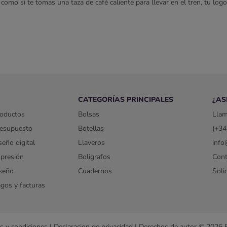
, como si te tomas una taza de café caliente para llevar en el tren, tu log
po a todo color tienen un valor de atención tan alto. En otras palabras, 
Además, hay muchas posibilidades de diseño. Por ejemplo, puedes imprimi
 un diseño único. ¿Tienes alguna pregunta sobre la impresión de tazas d
on un diseño.
tazas de café en Pinkcube
l lugar adecuado para las tazas impresas. En nuestra amplia gama encontr
o lujoso, puede optar por tazas de café impresas en acero inoxidable. ¿Bu
CATEGORÍAS PRINCIPALES
¿AS
roductos
Bolsas
Lla
resupuesto
Botellas
(+34
eño digital
Llaveros
info
presión
Boligrafos
Cont
iseño
Cuadernos
Soli
gos y facturas
s y condiciones
|
Declaracion de privacidad
|
Derechos de autor © 2026 