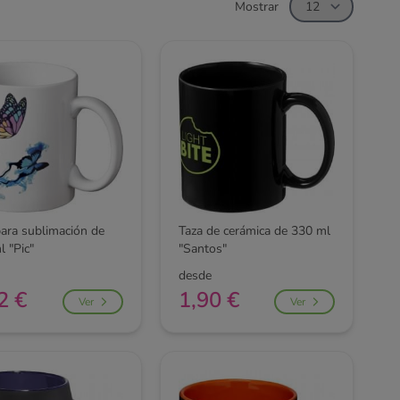
Mostrar
para sublimación de
Taza de cerámica de 330 ml
 "Pic"
"Santos"
desde
2 €
1,90 €
Ver
Ver