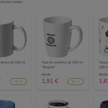
rtículos totales
erámica de 330 ml
Taza de cerámica de 350 ml
Taza 
"Bogota"
330 ml
desde
desde
€
1,91 €
1,8
Ver
Ver