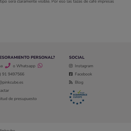
otipo será claramente visible. Por eso las tazas de café impresas
las tazas impresas con un logotipo consiguen captar la atención
r tazas de café con un atractivo estampado integral. Esto le
e café? Entonces nuestros expertos gráficos estarán encantados
arás varias tazas de café fabricadas con diferentes materiales.
sca una variante sencilla? A continuación, elige tazas de
ESORAMIENTO PERSONAL?
SOCIAL
ma
o Whatsapp
Instagram
) 91 9497566
Facebook
@pinkcube.es
Blog
actar
citud de presupuesto
Pinkcube