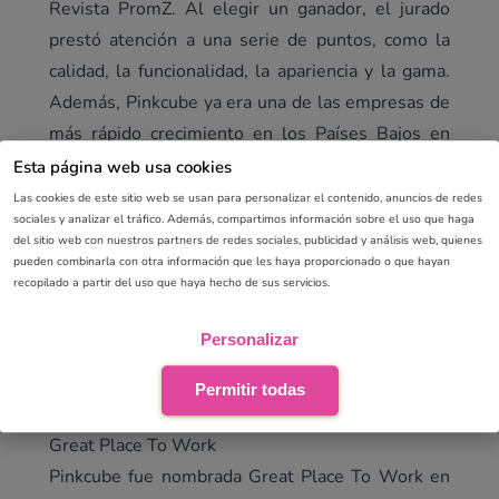
Revista PromZ. Al elegir un ganador, el jurado
prestó atención a una serie de puntos, como la
calidad, la funcionalidad, la apariencia y la gama.
Además, Pinkcube ya era una de las empresas de
más rápido crecimiento en los Países Bajos en
2014 y, por lo tanto, recibió el título de
FD
Esta página web usa cookies
Gazelle
.
Las cookies de este sitio web se usan para personalizar el contenido, anuncios de redes
sociales y analizar el tráfico. Además, compartimos información sobre el uso que haga
Deloitte Technology Fast50
del sitio web con nuestros partners de redes sociales, publicidad y análisis web, quienes
En 2015, Pinkcube alcanzó otro hito especial.
pueden combinarla con otra información que les haya proporcionado o que hayan
recopilado a partir del uso que haya hecho de sus servicios.
Logramos el puesto 24 en el Technology Fast50
de Deloitte. Con una tasa de crecimiento del
Personalizar
436% durante 4 años (2011 - 2014), Pinkcube
terminó en el puesto 24 en el ranking Tech
Permitir todas
Fast50 de Deloitte.
Great Place To Work
Pinkcube fue nombrada Great Place To Work en