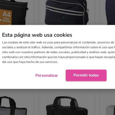
Esta página web usa cookies
congresos
Bolsa de mensajero
Bolsa
Las cookies de este sitio web se usan para personalizar el contenido, anuncios de
"Sacramento"
cierre
sociales y analizar el tráfico. Además, compartimos información sobre el uso que 
sitio web con nuestros partners de redes sociales, publicidad y análisis web, qui
desde
desde
combinarla con otra información que les haya proporcionado o que hayan recopilad
€
5,47 €
5,9
Ver
Ver
del uso que haya hecho de sus servicios.
Permitir todas
Personalizar
Compra online sencilla
Diseño digital gratuito
En