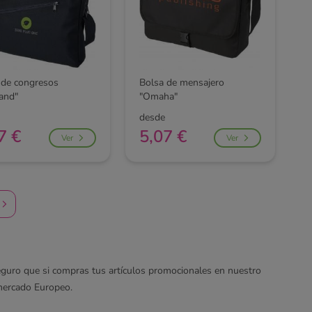
 de congresos
Bolsa de mensajero
land"
"Omaha"
desde
7 €
5,07 €
Ver
Ver
eguro que si compras tus artículos promocionales en nuestro
mercado Europeo.
s. En caso de que no encuentres el producto que estás