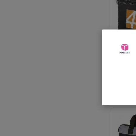
Bolsa de 
"Orlando"
desde
1,73 