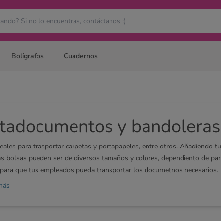
Bolígrafos
Cuadernos
tadocumentos y bandoleras
eales para trasportar carpetas y portapapeles, entre otros. Añadiendo tu 
as bolsas pueden ser de diversos tamaños y colores, dependiento de para
para que tus empleados pueda transportar los documetnos necesarios. 
portafolios personalizados
,
bolsas de la compra plegables personalizada
más