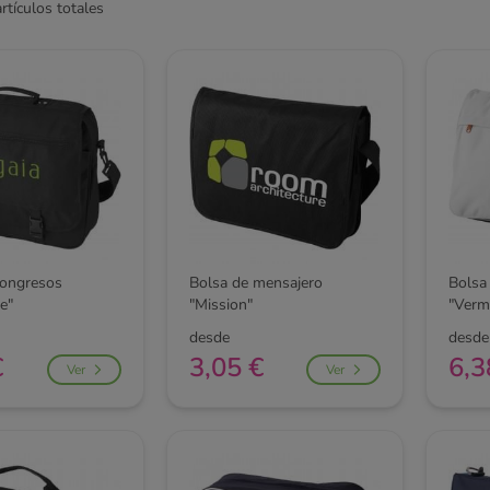
rtículos totales
congresos
Bolsa de mensajero
Bolsa
e"
"Mission"
"Verm
desde
desde
€
3,05 €
6,3
Ver
Ver