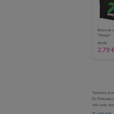
Bolsa de 
"Tampa"
desde
2,79 
Tenemos el m
En Pinkcube s
sitio web, te
La gran mayor
Leer más