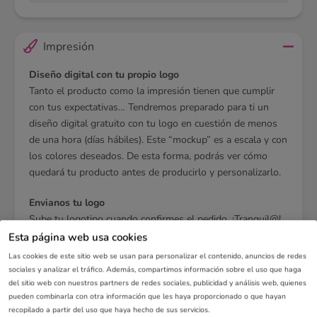
Impresión
Diseño digital con tu propio logo
Tanto el producto como la impresión tienen que cumplir
con tus expectativas… Tendremos preparado para ti un
diseño digital gratuito con tu logo en cuestión de menos
de una hora (días hábiles). Este “mockup” es a escala y con
los colores deseados. De esta forma, podrás ver cómo
quedará tu producto antes de producirlo y personalizarlo.
Envianos tu logo
Sube tu logotipo cuando confirmes el pedido. ¡Tranquil@!
No es necesario pagar aún si no estás segur@. Primero
Esta página web usa cookies
dinos qué tal ha quedado tu logo. Una vez te haya
Las cookies de este sitio web se usan para personalizar el contenido, anuncios de redes
gustado, entonces, ya puedes pagar. Recuerda que no se
sociales y analizar el tráfico. Además, compartimos información sobre el uso que haga
enviará nada a producir hasta que no hayamos recibido el
del sitio web con nuestros partners de redes sociales, publicidad y análisis web, quienes
pueden combinarla con otra información que les haya proporcionado o que hayan
pago. Si no te ha gustado, contacta con soporte y
recopilado a partir del uso que haya hecho de sus servicios.
comparte tus deseos con nosotros.